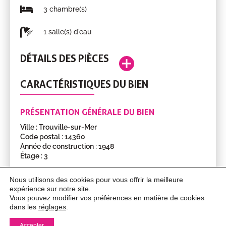
3 chambre(s)
1 salle(s) d'eau
DÉTAILS DES PIÈCES
Séjour
14.29m²
0
CARACTÉRISTIQUES DU BIEN
Pièce
Surface
Étage
avec
espace
PRÉSENTATION GÉNÉRALE DU BIEN
cuisine
Ville : Trouville-sur-Mer
Chambre
8.11m²
0
Code postal : 14360
Chambre
5.54m²
0
Année de construction : 1948
Étage : 3
Salle
2.58m²
0
d'eau
SURFACES DU BIEN
Nous utilisons des cookies pour vous offrir la meilleure
avec
expérience sur notre site.
Surface : 57.00m²
Vous pouvez modifier vos préférences en matière de cookies
WC
dans les
réglages
.
MENTIONS LÉGALES
Grenier
2.74m²
1
Accepter