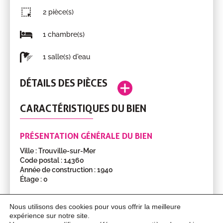
2 pièce(s)
1 chambre(s)
1 salle(s) d'eau
DÉTAILS DES PIÈCES
Entrée
2.65m²
RDC
CARACTÉRISTIQUES DU BIEN
Pièce
Surface
Étage
Palier
2.77m²
1er
Chambre
12.76m²
1er
PRÉSENTATION GÉNÉRALE DU BIEN
avec
Ville : Trouville-sur-Mer
lavabo
Code postal : 14360
Année de construction : 1940
Salle
1.98m²
1er
Étage : 0
d'eau
avec
SURFACES DU BIEN
Nous utilisons des cookies pour vous offrir la meilleure
wc
expérience sur notre site.
Surface : 38.00m²