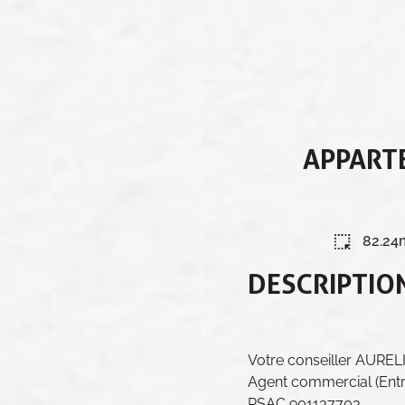
APPARTE
82.24
DESCRIPTIO
Votre conseiller AUR
Agent commercial (Entre
RSAC 901137703