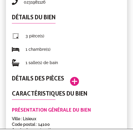
0231981126
DÉTAILS DU BIEN
3 pièce(s)
1 chambre(s)
1 salle(s) de bain
DÉTAILS DES PIÈCES
Entrée
3.67m²
RDC
CARACTÉRISTIQUES DU BIEN
Pièce
Surface
Étage
et
dégagement
PRÉSENTATION GÉNÉRALE DU BIEN
Bureau
5.86m²
RDC
Ville : Lisieux
Séjour
19.39m²
RDC
Code postal : 14100
avec
Année de construction : 1950