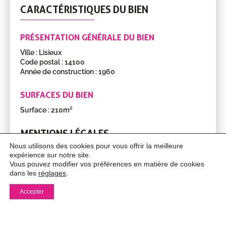
Appartement
80.65m²
0
CARACTÉRISTIQUES DU BIEN
Pièce
Surface
Étage
RDC
3
PRÉSENTATION GÉNÉRALE DU BIEN
pièces
Ville : Lisieux
Appartement
71.35m²
Code postal : 14100
1er
Année de construction : 1960
3
pièces
SURFACES DU BIEN
Appartement
58.08m²
Surface : 210m²
2ème
MENTIONS LÉGALES
3
pièces
Nous utilisons des cookies pour vous offrir la meilleure
expérience sur notre site.
Vous pouvez modifier vos préférences en matière de cookies
DIAGNOSTICS ÉNERGÉTIQUES
dans les
réglages
.
Accepter
Diagnostic de performance énergétique
Logement économe
A