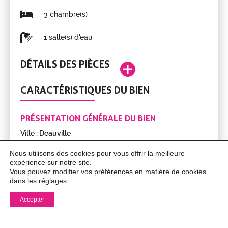
3 chambre(s)
1 salle(s) d'eau
DÉTAILS DES PIÈCES
Entrée
3.10m²
RDC
CARACTÉRISTIQUES DU BIEN
Pièce
Surface
Étage
Dégagement
5.80m²
RDC
Cuisine
7.70m²
RDC
PRÉSENTATION GÉNÉRALE DU BIEN
aménagée
Ville : Deauville
et
Code postal : 14800
équipée
Année de construction : 1970
Nous utilisons des cookies pour vous offrir la meilleure
expérience sur notre site.
Séjour
24.80m²
RDC
Vous pouvez modifier vos préférences en matière de cookies
SURFACES DU BIEN
dans les
réglages
.
Chambre
13.30m²
RDC
Surface : 89.00m²
Accepter
Terrain : 763m²
Chambre
12.70m²
RDC
MENTIONS LÉGALES
Salle
4.70m²
RDC