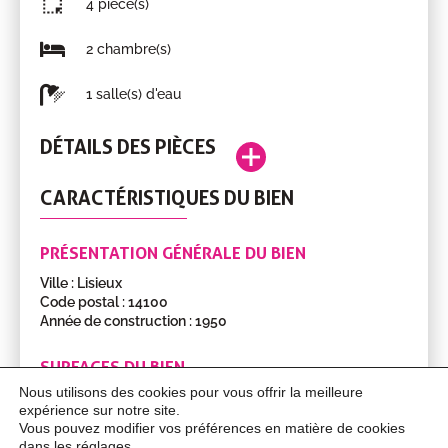
4 pièce(s)
2 chambre(s)
1 salle(s) d'eau
DÉTAILS DES PIÈCES
Séjour
30m²
RDC
CARACTÉRISTIQUES DU BIEN
Pièce
Surface
Étage
salle-
salon
PRÉSENTATION GÉNÉRALE DU BIEN
Cuisine
12m²
RDC
Ville : Lisieux
aménagée
Code postal : 14100
et
Année de construction : 1950
équipée
SURFACES DU BIEN
Salle
3.50m²
RDC
Nous utilisons des cookies pour vous offrir la meilleure
d'eau
Surface : 75.00m²
expérience sur notre site.
Terrasse : 20 m²
avec
Vous pouvez modifier vos préférences en matière de cookies
Terrain : 228m²
WC
dans les
réglages
.