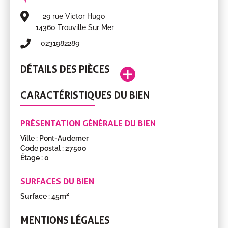
29 rue Victor Hugo
14360 Trouville Sur Mer
0231982289
DÉTAILS DES PIÈCES
Boutique
22.08m²
RDC
CARACTÉRISTIQUES DU BIEN
Pièce
Surface
Étage
Chambres
9.25m²
RDC
froides
PRÉSENTATION GÉNÉRALE DU BIEN
Laboratoire
6.25m²
RDC
Ville : Pont-Audemer
Code postal : 27500
Arrière
7.63m²
RDC
Étage : 0
boutique
SURFACES DU BIEN
Surface : 45m²
MENTIONS LÉGALES