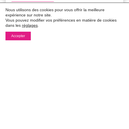
DPE vierge. Les informations sur les risques auxquels ce
Nous utilisons des cookies pour vous offrir la meilleure
bien est exposé sont disponibles sur le site Géorisques :
expérience sur notre site.
georisques.gouv.fr.
Vous pouvez modifier vos préférences en matière de cookies
dans les
réglages
.
DIAGNOSTICS ÉNERGÉTIQUES
Accepter
Diagnostic de performance énergétique
Logement économe
A
B
C
D
E
F
G
Logement énergivore