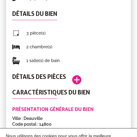
DÉTAILS DU BIEN
3 pièce(s)
2 chambre(s)
1 salle(s) de bain
DÉTAILS DES PIÈCES
Entrée
5.99m²
3eme
CARACTÉRISTIQUES DU BIEN
Pièce
Surface
Étage
Séjour
24.21m²
3eme
Cuisine
7.73m²
3eme
PRÉSENTATION GÉNÉRALE DU BIEN
Ville : Deauville
Chambre
11.27m²
3eme
Code postal : 14800
Chambre
13.79m²
3eme
Année de construction : 1974
Étage : 3
Nous utilisons des cookies pour vous offrir la meilleure