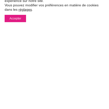
expérience sur notre site.
Vous pouvez modifier vos préférences en matière de cookies
dans les
réglages
.
Diagnostic de performance énergétique
Logement économe
Accepter
A
B
C
D
E
F
G
Logement énergivore
* Dont émissions de gaz à effet de serre
KgéqCO2 / m².an
Faible émission de GES
A
B
C