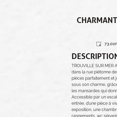
CHARMANT 
73.00
DESCRIPTIO
TROUVILLE SUR MER Au 
dans la rue piétonne de
pièces parfaitement e
sous son charme, grâce
les mansardes qui donn
Accessible par un escali
entrée, d’une pièce à v
exposition, une chamb
rangements, wc séparé, 