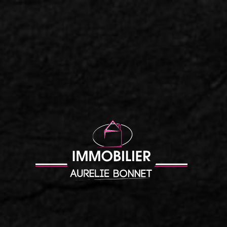
Accueil
|
Charmant 3 PP au coeur de la ville