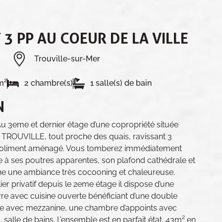
3 PP AU COEUR DE LA VILLE
Trouville-sur-Mer
m²
2 chambre(s)
1 salle(s) de bain
N
3eme et dernier étage d’une copropriété située
 TROUVILLE, tout proche des quais, ravissant 3
t joliment aménagé. Vous tomberez immédiatement
 à ses poutres apparentes, son plafond cathédrale et
e une ambiance très cocooning et chaleureuse.
er privatif depuis le 2eme étage il dispose d’une
ivre avec cuisine ouverte bénéficiant d’une double
re avec mezzanine, une chambre d’appoints avec
salle de bains. L’ensemble est en parfait état. 43m² en