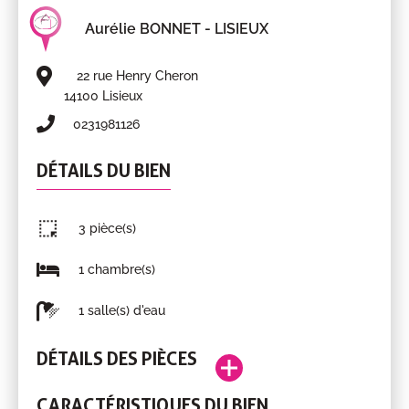
Aurélie BONNET
- LISIEUX
22 rue Henry Cheron
14100 Lisieux
0231981126
DÉTAILS DU BIEN
3 pièce(s)
1 chambre(s)
1 salle(s) d'eau
DÉTAILS DES PIÈCES
Entrée
1.42m²
3ème
CARACTÉRISTIQUES DU BIEN
Pièce
Surface
Étage