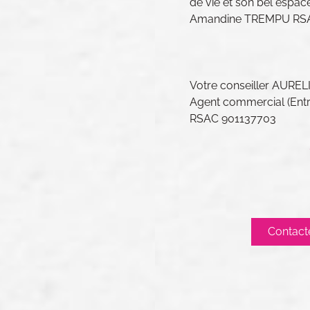
de vie et son bel espac
Amandine TREMPU RSAC 
Votre conseiller AUR
Agent commercial (Entre
RSAC 901137703
Contact