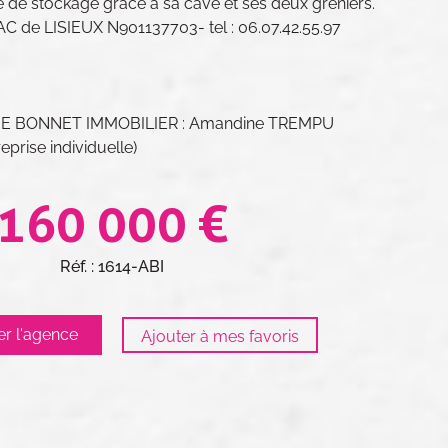
e de stockage grâce à sa cave et ses deux greniers.
de LISIEUX N901137703- tel : 06.07.42.55.97
ELIE BONNET IMMOBILIER : Amandine TREMPU
prise individuelle)
160 000 €
Réf. : 1614-ABI
er l'agence