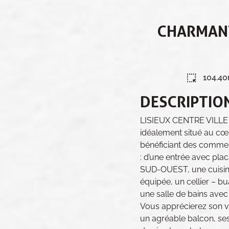
CHARMANT
104.4
DESCRIPTIO
LISIEUX CENTRE VILLE 
idéalement situé au cœur
bénéficiant des commer
: d’une entrée avec pla
SUD-OUEST, une cuisin
équipée, un cellier – 
une salle de bains ave
Vous apprécierez son va
un agréable balcon, se