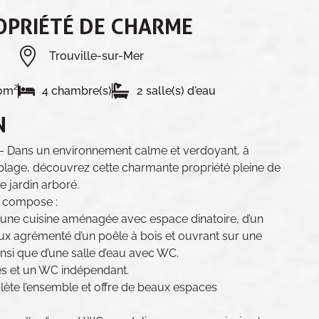
OPRIÉTÉ DE CHARME
Trouville-sur-Mer
0m²
4 chambre(s)
2 salle(s) d'eau
N
Dans un environnement calme et verdoyant, à
plage, découvrez cette charmante propriété pleine de
e jardin arboré.
e compose :
’une cuisine aménagée avec espace dinatoire, d’un
ux agrémenté d’un poêle à bois et ouvrant sur une
insi que d’une salle d’eau avec WC.
res et un WC indépendant.
te l’ensemble et offre de beaux espaces