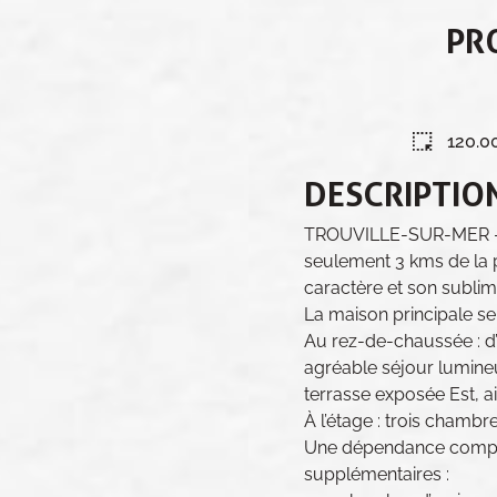
PR
120.0
DESCRIPTIO
TROUVILLE-SUR-MER – 
seulement 3 kms de la 
caractère et son sublim
La maison principale s
Au rez-de-chaussée : d
agréable séjour lumine
terrasse exposée Est, a
À l’étage : trois chamb
Une dépendance complè
supplémentaires :