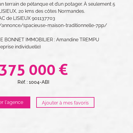
n terrain de pétanque et d’un potager. À seulement 5
 LISIEUX, 20 kms des côtes Normandes.
C de LISIEUX 901137703
fr/annonce/spacieuse-maison-traditionnelle-7pp/
ELIE BONNET IMMOBILIER : Amandine TREMPU
prise individuelle)
375 000 €
Réf. : 1004-ABI
er l'agence