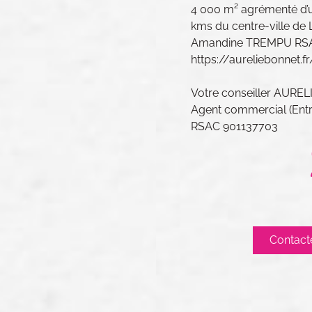
4 000 m² agrémenté d’u
kms du centre-ville de
Amandine TREMPU RSA
https://aureliebonnet.
Votre conseiller AUR
Agent commercial (Entre
RSAC 901137703
Contact