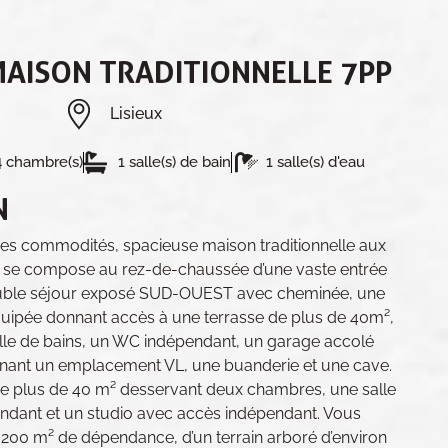
MAISON TRADITIONNELLE 7PP
Lisieux
4 chambre(s)
1 salle(s) de bain
1 salle(s) d'eau
N
s commodités, spacieuse maison traditionnelle aux
 se compose au rez-de-chaussée d’une vaste entrée
ouble séjour exposé SUD-OUEST avec cheminée, une
uipée donnant accès à une terrasse de plus de 40m²,
le de bains, un WC indépendant, un garage accolé
nant un emplacement VL, une buanderie et une cave.
 de plus de 40 m² desservant deux chambres, une salle
ndant et un studio avec accès indépendant. Vous
 200 m² de dépendance, d’un terrain arboré d’environ