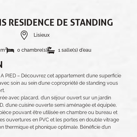
S RESIDENCE DE STANDING
Lisieux
8m²
0 chambre(s)
1 salle(s) d'eau
N
A PIED – Découvrez cet appartement d’une superficie
avec soin au sein d’une copropriété de standing vous
rt.
rée avec placard, d’un séjour ouvert sur un jardin
UD, d’une cuisine ouverte semi aménagée et équipée,
e pièce pouvant être utilisée en chambre ou bureau et
es ouvertures en PVC et les portes en double vitrage
ion thermique et phonique optimale. Bénéficie d’un
.