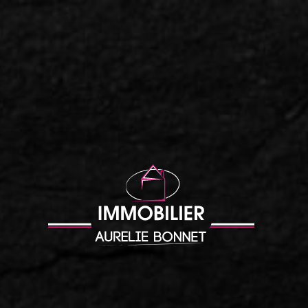
Accueil
|
T1/T2 dans residence de standing