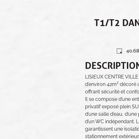
T1/T2 DAN
40.6
DESCRIPTIO
LISIEUX CENTRE VILLE 
d’environ 42m² décoré 
offrant sécurité et confo
Il se compose d’une ent
privatif exposé plein S
d’une salle d’eau, d’un
d’un WC indépendant. L
garantissent une isolat
stationnement extérieur